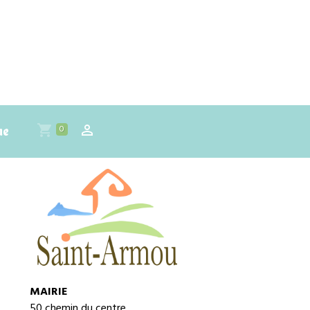
0
ue
MAIRIE
50 chemin du centre