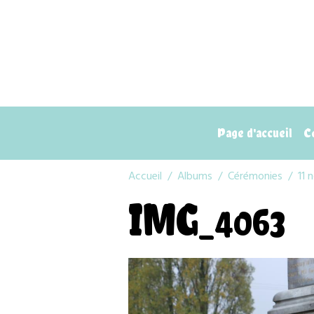
Page d'accueil
C
Accueil
Albums
Cérémonies
11 
IMG_4063